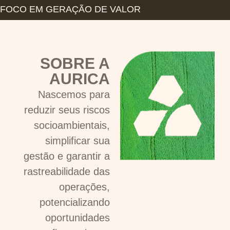
OPORTUNIDADES
FOCO EM GERAÇÃO DE VALOR
Trabalhamos para estruturar os seus
dados através da padronização de
SOBRE A
indicadores
AURICA
COMECE AGORA
Nascemos para
reduzir seus riscos
socioambientais,
simplificar sua
gestão e garantir a
rastreabilidade das
operações,
potencializando
oportunidades